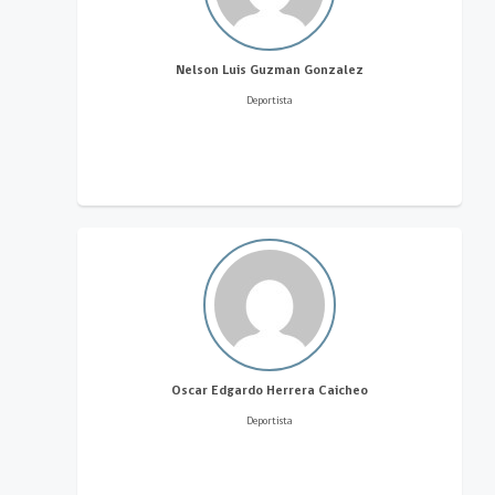
Nelson Luis Guzman Gonzalez
Deportista
Oscar Edgardo Herrera Caicheo
Deportista